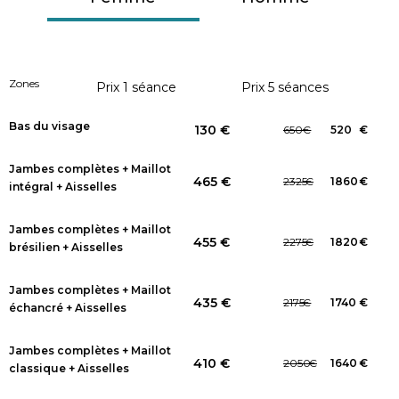
Zones
Prix 1 séance
Prix 5 séances
Bas du visage
130 €
650
€
520
€
Jambes complètes + Maillot
465 €
2325
€
1860
€
intégral + Aisselles
Jambes complètes + Maillot
455 €
2275
€
1820
€
brésilien + Aisselles
Jambes complètes + Maillot
435 €
2175
€
1740
€
échancré + Aisselles
Jambes complètes + Maillot
410 €
2050
€
1640
€
classique + Aisselles