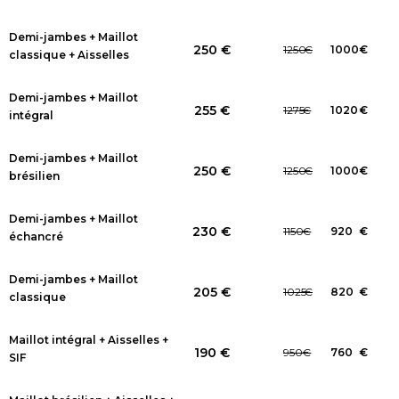
Demi-jambes + Maillot
250 €
1250
€
1000
€
classique + Aisselles
Demi-jambes + Maillot
255 €
1275
€
1020
€
intégral
Demi-jambes + Maillot
250 €
1250
€
1000
€
brésilien
Demi-jambes + Maillot
230 €
1150
€
920
€
échancré
Demi-jambes + Maillot
205 €
1025
€
820
€
classique
Maillot intégral + Aisselles +
190 €
950
€
760
€
SIF