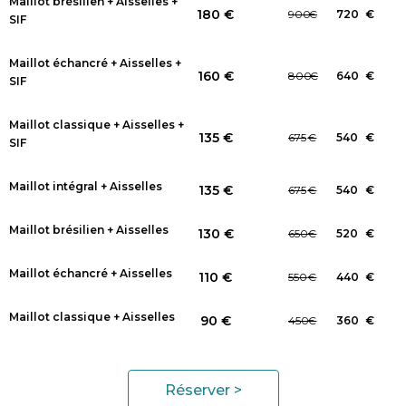
Maillot brésilien + Aisselles +
180 €
900
€
720
€
SIF
Maillot échancré + Aisselles +
160 €
800
€
640
€
SIF
Maillot classique + Aisselles +
135 €
675
€
540
€
SIF
Maillot intégral + Aisselles
135 €
675
€
540
€
Maillot brésilien + Aisselles
130 €
650
€
520
€
Maillot échancré + Aisselles
110 €
550
€
440
€
Maillot classique + Aisselles
90 €
450
€
360
€
Réserver >