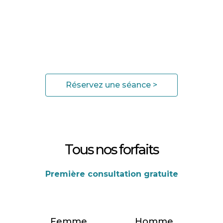
Lèvre supérieure
35
€
Pommettes
45
€
Intersourcils
30
€
Réservez une séance >
Tous nos forfaits
Première consultation gratuite
Femme
Homme