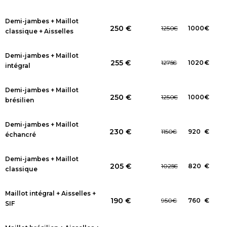
Demi-jambes + Maillot
250 €
1250
€
1000
€
classique + Aisselles
Demi-jambes + Maillot
255 €
1275
€
1020
€
intégral
Demi-jambes + Maillot
250 €
1250
€
1000
€
brésilien
Demi-jambes + Maillot
230 €
1150
€
920
€
échancré
Demi-jambes + Maillot
205 €
1025
€
820
€
classique
Maillot intégral + Aisselles +
190 €
950
€
760
€
SIF